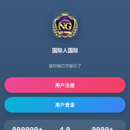
国际人国际
是时候打开娱乐了
用户注册
用户登录
999999+
4.9
9999+