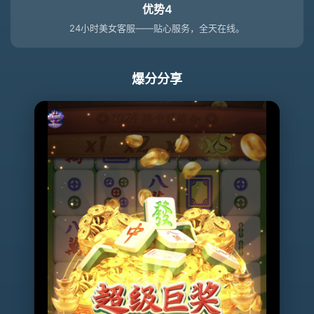
优势4
24小时美女客服——贴心服务，全天在线。
爆分分享